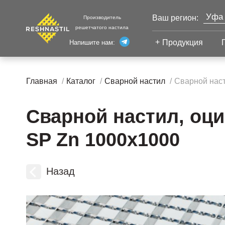
Уфа
Ваш регион:
Производитель
решетчатого настила
Моск
Продукция
Напишите нам:
Санк
Екат
Сварной настил
Каза
Главная
Каталог
Сварной настил
Сварной наст
Челя
Сварной настил
Настил с
Сварной настил, оци
Волг
противоскольжением
Новы
Настил для стеллажей
SP Zn 1000х1000
Сург
Настил для морских
Тюм
платформ
Нижн
Назад