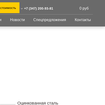
 стоимость
0 руб
+7 (347) 200-93-81
и
Новости
Спецпредложения
Контакты
47) 200-93-81
0)555-31-02
Перфорированный
Другое
лист
eshnastil.ru
Перфорированный
Крепеж
 450008 Уфа,
лист
GFK настил
енина, 70
Изделия из
Просечно-
 и склад: Калужская
перфорированных
профилированный
листов
ть, район Боровский,
настил
триальный парк "Ворсино",
Металлоконструкция
осточный проезд
Готовая продукция
Оцинкованная сталь