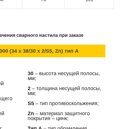
чения сварного настила при заказе
000 (34 x 38/30 x 2/S5, Zn) тип А
30
– высота несущей полосы,
мм;
ей
2
– толщина несущей полосы,
мм;
ющего
S5
– тип противоскольжения;
ей
Zn
– материал защитного
покрытия – цинк;
;
Тип А
– тип обрамления.