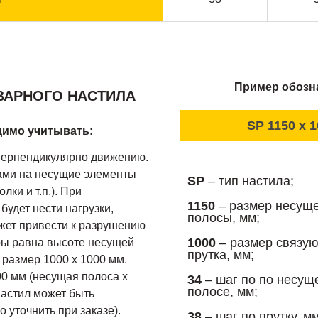
Пример обозна
ВАРНОГО НАСТИЛА
SP 1150 x 1
димо учитывать:
перпендикулярно движению.
ами на несущие элементы
SP
– тип настила;
лки и т.п.). При
1150
– размер несущ
удет нести нагрузки,
полосы, мм;
ожет привести к разрушению
1000
– размер связу
ры равна высоте несущей
прутка, мм;
 размер 1000 х 1000 мм.
0 мм (несущая полоса х
34
– шаг по по несущ
полосе, мм;
настил может быть
 уточнить при заказе).
38
– шаг по прутку, мм