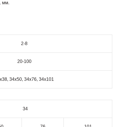
1 мм.
2-8
20-100
х38, 34х50, 34х76, 34х101
34
50
76
101