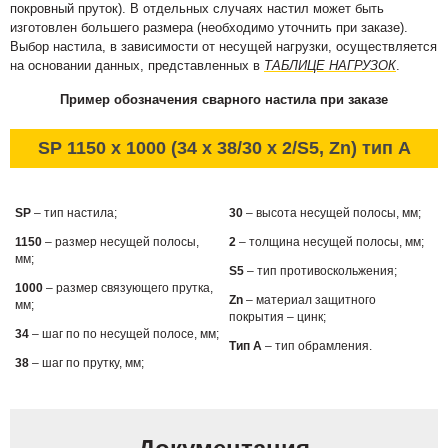
покровный пруток). В отдельных случаях настил может быть
изготовлен большего размера (необходимо уточнить при заказе).
Выбор настила, в зависимости от несущей нагрузки, осуществляется
на основании данных, представленных в
ТАБЛИЦЕ НАГРУЗОК
.
Пример обозначения сварного настила при заказе
SP 1150 x 1000 (34 x 38/30 x 2/S5, Zn) тип А
SP
– тип настила;
30
– высота несущей полосы, мм;
1150
– размер несущей полосы,
2
– толщина несущей полосы, мм;
мм;
S5
– тип противоскольжения;
1000
– размер связующего прутка,
Zn
– материал защитного
мм;
покрытия – цинк;
34
– шаг по по несущей полосе, мм;
Тип А
– тип обрамления.
38
– шаг по прутку, мм;