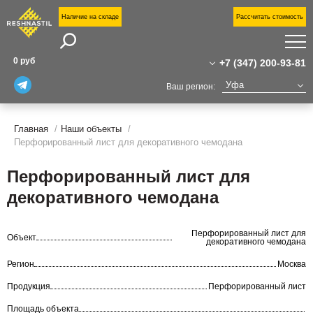
Наличие на складе
Рассчитать стоимость
Поиск
П
0 руб
+7 (347) 200-93-81
П
Уфа
Ваш регион:
У
+7 (347) 200-93-81
Москва
Санкт-Петербург
Главная
Наши объекты
+7(800)555-31-02
Н
Перфорированный лист для декоративного чемодана
Екатеринбург
о
ufa@reshnastil.ru
Казань
О
Офис: 450008 Уфа,
Перфорированный лист для
Челябинск
к
ул. Ленина, 70
декоративного чемодана
Завод и склад: Калужская область,
Волгоград
Н
район Боровский,
Новый Уренгой
Индустриальный парк "Ворсино", 1-й
Перфорированный лист для
С
Объект
Сургут
Восточный проезд
декоративного чемодана
Тюмень
К
Регион
Москва
Нижний Новгород
Продукция
Перфорированный лист
Площадь объекта