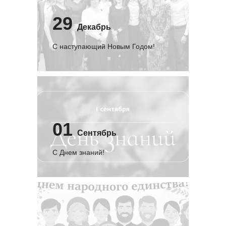
29
Декабрь
С наступающий Новым Годом!
01
Сентябрь
C Днем знаний!