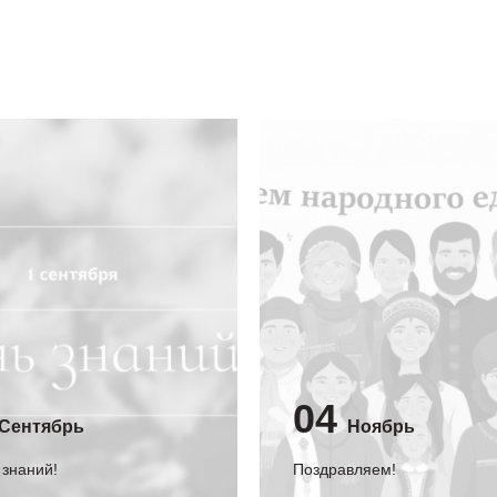
04
Сентябрь
Ноябрь
 знаний!
Поздравляем!