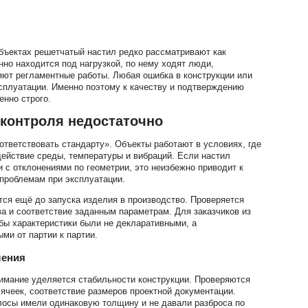
бъектах решетчатый настил редко рассматривают как
нно находится под нагрузкой, по нему ходят люди,
ют регламентные работы. Любая ошибка в конструкции или
сплуатации. Именно поэтому к качеству и подтверждению
енно строго.
контроля недостаточно
тветствовать стандарту». Объекты работают в условиях, где
ействие среды, температуры и вибраций. Если настил
и с отклонениями по геометрии, это неизбежно приводит к
проблемам при эксплуатации.
тся ещё до запуска изделия в производство. Проверяется
ва и соответствие заданным параметрам. Для заказчиков из
обы характеристики были не декларативными, а
и от партии к партии.
ления
имание уделяется стабильности конструкции. Проверяются
 ячеек, соответствие размеров проектной документации.
лосы имели одинаковую толщину и не давали разброса по