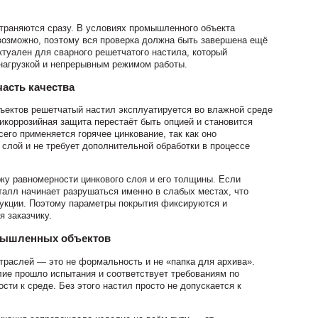
траняются сразу. В условиях промышленного объекта
возможно, поэтому вся проверка должна быть завершена ещё
ктуален для сварного решетчатого настила, который
нагрузкой и непрерывным режимом работы.
часть качества
ъектов решетчатый настил эксплуатируется во влажной среде
тикоррозийная защита перестаёт быть опцией и становится
его применяется горячее цинкование, так как оно
слой и не требует дополнительной обработки в процессе
ку равномерности цинкового слоя и его толщины. Если
талл начинает разрушаться именно в слабых местах, что
рукции. Поэтому параметры покрытия фиксируются и
я заказчику.
мышленных объектов
траслей — это не формальность и не «папка для архива».
ие прошло испытания и соответствует требованиям по
ости к среде. Без этого настил просто не допускается к