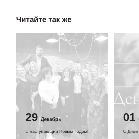
Читайте так же
29
01
Декабрь
С наступающий Новым Годом!
C Днем