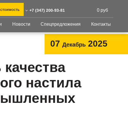
 стоимость
0 руб
+7 (347) 200-93-81
и
Новости
Спецпредложения
Контакты
47) 200-93-81
0)555-31-02
Перфорированный
Другое
07
2025
Декабрь
лист
eshnastil.ru
Перфорированный
Крепеж
 450008 Уфа,
лист
GFK настил
 качества
енина, 70
Изделия из
Просечно-
 и склад: Калужская
перфорированных
профилированный
ого настила
листов
ть, район Боровский,
настил
триальный парк "Ворсино",
Металлоконструкция
осточный проезд
мышленных
Готовая продукция
в