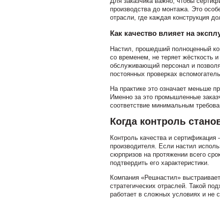
Для заказчика важно, чтобы сертиф
производства до монтажа. Это особ
отрасли, где каждая конструкция д
Как качество влияет на эксп
Настил, прошедший полноценный кон
со временем, не теряет жёсткость и
обслуживающий персонал и позволяе
постоянных проверках вспомогатель
На практике это означает меньше пр
Именно за это промышленные заказч
соответствие минимальным требова
Когда контроль стано
Контроль качества и сертификация 
производителя. Если настил использ
сюрпризов на протяжении всего срок
подтвердить его характеристики.
Компания «Решнастил» выстраивает 
стратегических отраслей. Такой под
работает в сложных условиях и не 