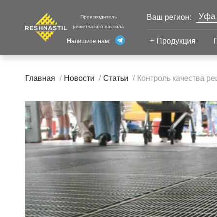
Уфа
Ваш регион:
Производитель
решетчатого настила
Моск
Продукция
Напишите нам:
Санк
Екат
Сварной настил
Каза
Главная
Новости
Статьи
Контроль качества р
Челя
Сварной настил
Настил с
Волг
противоскольжением
Новы
Настил для стеллажей
Сург
Настил для морских
Тюм
платформ
Нижн