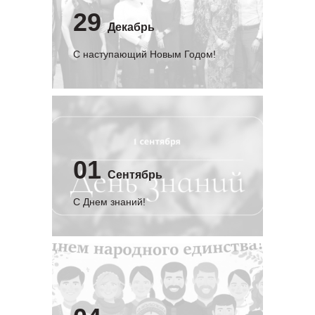
29
Декабрь
С наступающий Новым Годом!
01
Сентябрь
C Днем знаний!