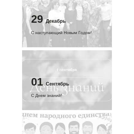
29
Декабрь
С наступающий Новым Годом!
01
Сентябрь
C Днем знаний!