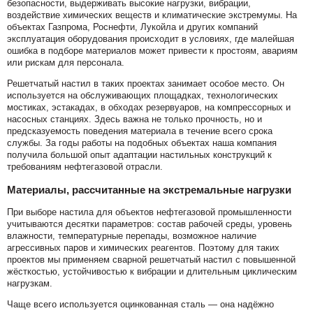
безопасности, выдерживать высокие нагрузки, вибрации,
воздействие химических веществ и климатические экстремумы. На
объектах Газпрома, Роснефти, Лукойла и других компаний
эксплуатация оборудования происходит в условиях, где малейшая
ошибка в подборе материалов может привести к простоям, авариям
или рискам для персонала.
Решетчатый настил в таких проектах занимает особое место. Он
используется на обслуживающих площадках, технологических
мостиках, эстакадах, в обходах резервуаров, на компрессорных и
насосных станциях. Здесь важна не только прочность, но и
предсказуемость поведения материала в течение всего срока
службы. За годы работы на подобных объектах наша компания
получила большой опыт адаптации настильных конструкций к
требованиям нефтегазовой отрасли.
Материалы, рассчитанные на экстремальные нагрузки
При выборе настила для объектов нефтегазовой промышленности
учитываются десятки параметров: состав рабочей среды, уровень
влажности, температурные перепады, возможное наличие
агрессивных паров и химических реагентов. Поэтому для таких
проектов мы применяем сварной решетчатый настил с повышенной
жёсткостью, устойчивостью к вибрации и длительным циклическим
нагрузкам.
Чаще всего используется оцинкованная сталь — она надёжно