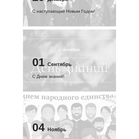
С наступающий Новым Годом!
01
Сентябрь
C Днем знаний!
04
Ноябрь