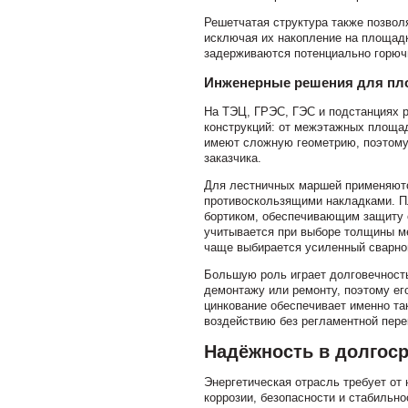
Решетчатая структура также позвол
исключая их накопление на площадк
задерживаются потенциально горюч
Инженерные решения для пло
На ТЭЦ, ГРЭС, ГЭС и подстанциях р
конструкций: от межэтажных площад
имеют сложную геометрию, поэтому 
заказчика.
Для лестничных маршей применяютс
противоскользящими накладками. 
бортиком, обеспечивающим защиту о
учитывается при выборе толщины м
чаще выбирается усиленный сварной
Большую роль играет долговечность
демонтажу или ремонту, поэтому ег
цинкование обеспечивает именно та
воздействию без регламентной пере
Надёжность в долгос
Энергетическая отрасль требует от 
коррозии, безопасности и стабильно