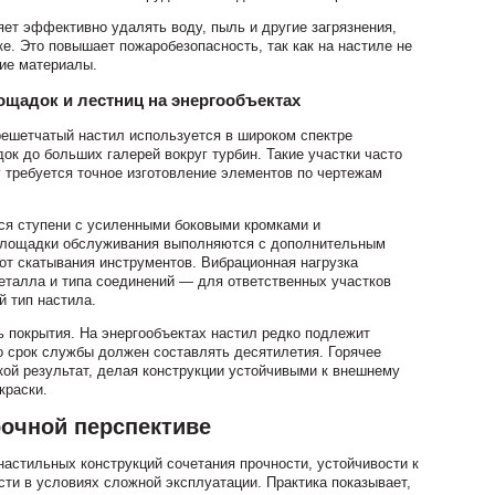
яет эффективно удалять воду, пыль и другие загрязнения,
е. Это повышает пожаробезопасность, так как на настиле не
ие материалы.
щадок и лестниц на энергообъектах
ешетчатый настил используется в широком спектре
ок до больших галерей вокруг турбин. Такие участки часто
требуется точное изготовление элементов по чертежам
я ступени с усиленными боковыми кромками и
Площадки обслуживания выполняются с дополнительным
т скатывания инструментов. Вибрационная нагрузка
еталла и типа соединений — для ответственных участков
 тип настила.
 покрытия. На энергообъектах настил редко подлежит
о срок службы должен составлять десятилетия. Горячее
кой результат, делая конструкции устойчивыми к внешнему
краски.
рочной перспективе
настильных конструкций сочетания прочности, устойчивости к
сти в условиях сложной эксплуатации. Практика показывает,