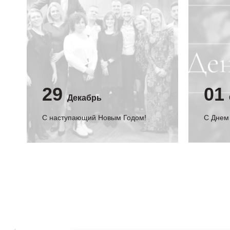
29
01
Декабрь
С наступающий Новым Годом!
C Днем