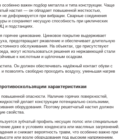
в особенно важен подбор металла и типа конструкции. Чаще
чатый настил — он обладает повышенной жесткостью,
и не деформируется при вибрации. Сварные соединения
уры и сохраняют несущую способность при циклических
ЭЦ и подстанциях.
я горячее цинкование. Цинковое покрытие выдерживает
духа, предотвращает ржавление и обеспечивает длительную
стоянного обслуживания. На объектах, где присутствуют
реда, могут использоваться решения из нержавеющей стали
тойчивые к кислотным и щёлочным осадкам.
астила. Он должен обеспечивать надёжный контакт обуви с
 и позволять свободно проходить воздуху, уменьшая нагрев
 противоскользящим характеристикам
 повышенной опасности. Наличие горячих поверхностей,
 жидкостей делает конструкции потенциально скользкими,
живания оборудования. Поэтому решетчатый настил должен
ие свойства.
ользуется зубчатый профиль несущих полос или специальные
ение даже в условиях конденсата или масляных загрязнений.
адения и снижает вероятность травм, что особенно важно при
 высоте или возле оборудования под высоким напряжением.