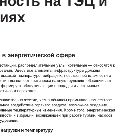
ность на ТЭЦ и
иях
 в энергетической сфере
дстанции, распределительные узлы, котельные — относятся к
ования. Здесь все элементы инфраструктуры должны
и высокой температуре, вибрациях, повышенной влажности и
астил выполняет критически важную функцию: обеспечивает
, формирует обслуживающие площадки и лестничные
стиков и переходов.
 значительно жестче, чем в обычном промышленном секторе.
ьное воздействие горячего воздуха, возможное оседание
оянные температурные изменения. Кроме того, энергетическая
ивости к вибрации, возникающей при работе турбин, насосов,
рудования.
агрузки и температуру