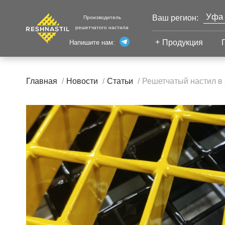
Уфа
Ваш регион:
Производитель
решетчатого настила
Моск
Продукция
Напишите нам:
Санк
Екат
Сварной настил
Каза
Главная
Новости
Статьи
Решетчатый настил в 
Челя
Сварной настил
Настил с
Волг
противоскольжением
Новы
Настил для стеллажей
Сург
Настил для морских
Тюм
платформ
Нижн