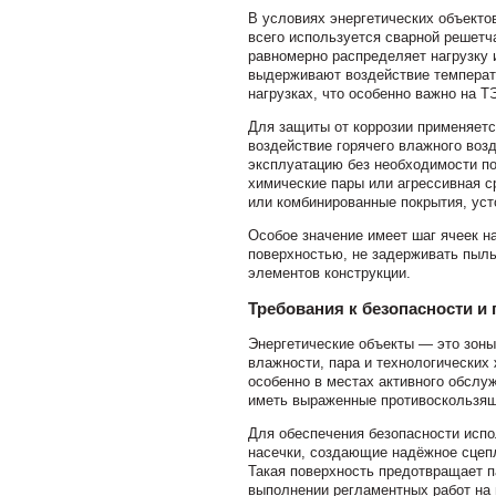
В условиях энергетических объекто
всего используется сварной решет
равномерно распределяет нагрузку 
выдерживают воздействие температ
нагрузках, что особенно важно на Т
Для защиты от коррозии применяетс
воздействие горячего влажного воз
эксплуатацию без необходимости по
химические пары или агрессивная с
или комбинированные покрытия, ус
Особое значение имеет шаг ячеек н
поверхностью, не задерживать пыль
элементов конструкции.
Требования к безопасности и
Энергетические объекты — это зоны
влажности, пара и технологических
особенно в местах активного обслу
иметь выраженные противоскользящ
Для обеспечения безопасности исп
насечки, создающие надёжное сцепл
Такая поверхность предотвращает п
выполнении регламентных работ на